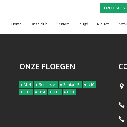
TROTSE SP
Home
Onze club
Seniors
Jeugd
Nieuws
Activ
ONZE PLOEGEN
C
M14
Seniors A
Seniors B
U10
U12
U14
U16
U18