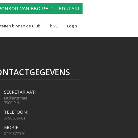
ONSOR VAN BBC-PELT - EDUFARI
iteiten binnen de Club
b.VL
Login
ONTACTGEGEVENS
SECRETARIAAT:
Mulkensstraat
3900 Pelt
TELEFOON:
0498675481
MOBIEL:
0479377320