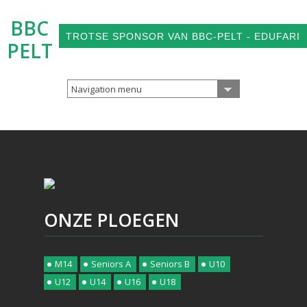
BBC
TROTSE SPONSOR VAN BBC-PELT - EDUFARI
PELT
Navigation menu
ONZE PLOEGEN
M14
Seniors A
Seniors B
U10
U12
U14
U16
U18