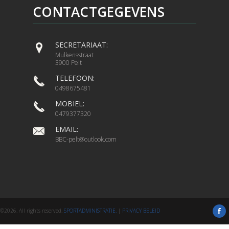
CONTACTGEGEVENS
SECRETARIAAT:
Mulkensstraat
3900 Pelt
TELEFOON:
0498675481
MOBIEL:
0479377320
EMAIL:
BBC-pelt@outlook.com
©2026. All rights reserved.
SPORTADMINISTRATIE.
|
PRIVACY BELEID