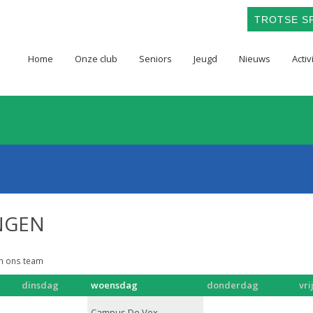
TROTSE SP
Home
Onze club
Seniors
Jeugd
Nieuws
Activ
INGEN
an ons team
dinsdag
woensdag
donderdag
vr
Campus De Vox