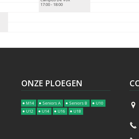
17:00 - 18:00
ONZE PLOEGEN
C
M14
Seniors A
Seniors B
U10
U12
U14
U16
U18