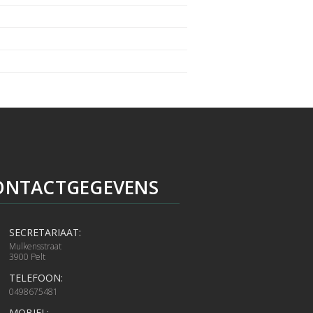
ONTACTGEGEVENS
SECRETARIAAT:
Mulkensstraat
3900 Pelt
TELEFOON:
0498675481
MOBIEL: