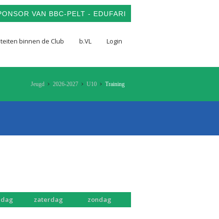
ONSOR VAN BBC-PELT - EDUFARI
iteiten binnen de Club
b.VL
Login
Jeugd
2026-2027
U10
Training
ijdag
zaterdag
zondag