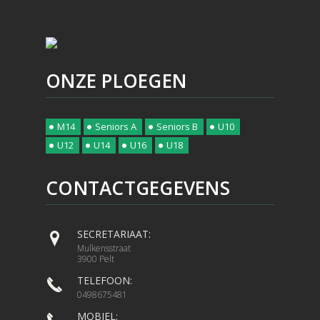
ONZE PLOEGEN
M14
Seniors A
Seniors B
U10
U12
U14
U16
U18
CONTACTGEGEVENS
SECRETARIAAT:
Mulkensstraat
3900 Pelt
TELEFOON:
0498675481
MOBIEL: