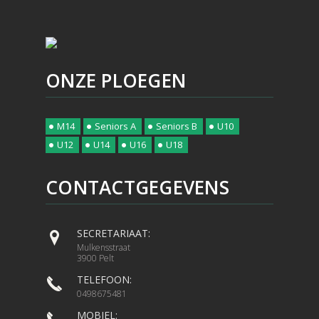
ONZE PLOEGEN
M14
Seniors A
Seniors B
U10
U12
U14
U16
U18
CONTACTGEGEVENS
SECRETARIAAT:
Mulkensstraat
3900 Pelt
TELEFOON:
0498675481
MOBIEL: