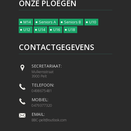
ONZE PLOEGEN
M14
Seniors A
Seniors B
U10
U12
U14
U16
U18
CONTACTGEGEVENS
SECRETARIAAT:
Mulkensstraat
3900 Pelt
TELEFOON:
0498675481
MOBIEL:
0479377320
EMAIL:
BBC-pelt@outlook.com